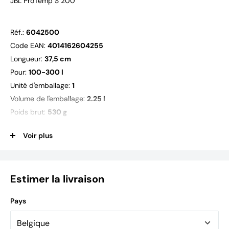
JBL ProTemp S 200
Réf.:
6042500
Code EAN:
4014162604255
Longueur:
37,5 cm
Pour:
100-300 l
Unité d'emballage:
1
Volume de l'emballage:
2.25 l
Poids brut:
530 g
Poids net:
402 g
Voir plus
Facteur poids:
1000
Dimensions emballage (L/H/l):
50/475/95
Estimer la livraison
Pays