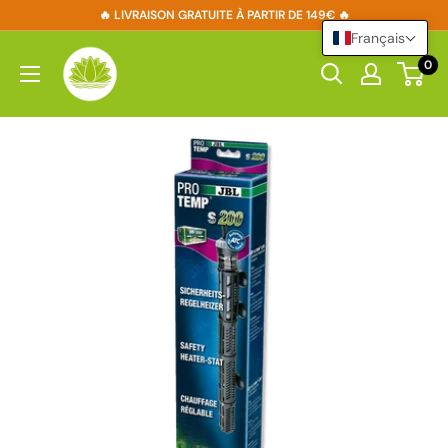
Passer
🔥 LIVRAISON GRATUITE À PARTIR DE 149€ 🔥
au
Français
Boutique
contenu
0
Aquishop