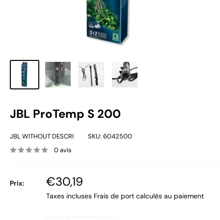
JBL ProTemp S 200
JBL WITHOUT DESCRI
SKU:
6042500
0 avis
Prix
€30,19
Prix:
réduit
Taxes incluses
Frais de port
calculés au paiement